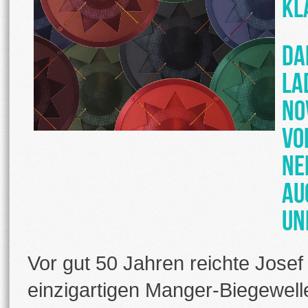
Kl
Da
la
No
vo
Ne
au
un
Vor gut 50 Jahren reichte Josef
einzigartigen Manger-Biegewelle