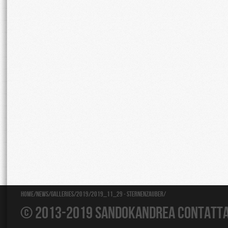
Home
/
News
/
Galleries
/
2019
/
2019_11_29 - Sternenzauber
/
© 2013-2019 Sandokandrea
Contatt