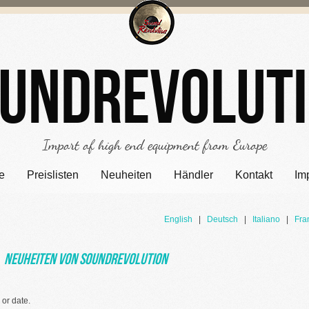
undrevolut
Import of high end equipment from Europe
e
Preislisten
Neuheiten
Händler
Kontakt
Im
English
|
Deutsch
|
Italiano
|
Fra
Neuheiten von Soundrevolution
or date.