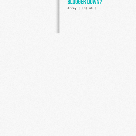
Blogger Down?
Array ( [0] => )