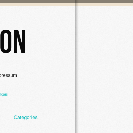
ion
pressum
nçais